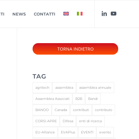
TI
NEWS
CONTATTI
TAG
agritech
assemblea
assemblea annuale
Assemblea Associati
B2B
Bandi
BANDO
Canada
contributi
contributo
CORSI APRE
Difesa
enti di ricerca
EU-Alliance
EVAPlus
EVENTI
evento