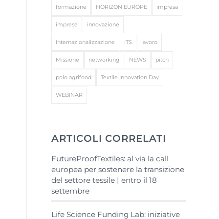
formazione
HORIZON EUROPE
impresa
imprese
innovazione
Internazionalizzazione
ITS
lavoro
Missione
networking
NEWS
pitch
polo agrifood
Textile Innovation Day
WEBINAR
ARTICOLI CORRELATI
FutureProofTextiles: al via la call
europea per sostenere la transizione
del settore tessile | entro il 18
settembre
Life Science Funding Lab: iniziative