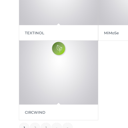
TEXTINOL
MiMoSe
CIRCWIND
1
2
3
›
»