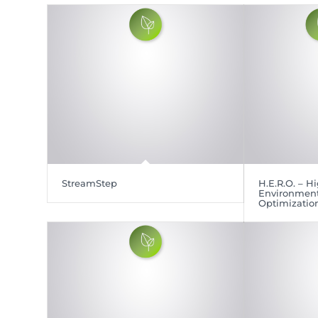
StreamStep
H.E.R.O. – 
Environment
Optimizatio