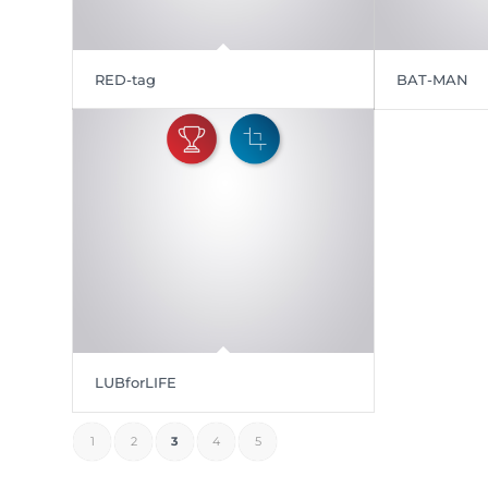
RED-tag
BAT-MAN
LUBforLIFE
1
2
3
4
5